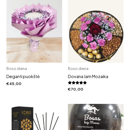
Boso diena
Boso diena
Deganti puokštė
Dovana Jam Mozaika
€
45,00
Įvertinimas:
€
70,00
5.00
iš 5