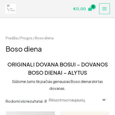
Pereiti
€
0,00
prie
turinio
Pradžia
/
Progos
/ Boso diena
Boso diena
ORIGINALI DOVANA BOSUI – DOVANOS
BOSO DIENAI – ALYTUS
Siūlome Jums tik pačias geriausias Boso dienai skirtas
dovanas.
Rūšiuojama
Rodomi visi rezultatai: 8
pagal
naujausią