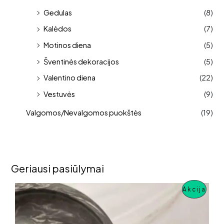
Gedulas
(8)
Kalėdos
(7)
Motinos diena
(5)
Šventinės dekoracijos
(5)
Valentino diena
(22)
Vestuvės
(9)
Valgomos/Nevalgomos puokštės
(19)
Geriausi pasiūlymai
P
Akcija
R
O