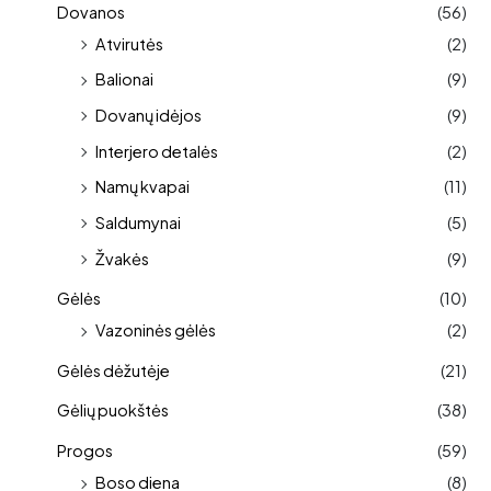
Dovanos
(56)
Atvirutės
(2)
Balionai
(9)
Dovanų idėjos
(9)
Interjero detalės
(2)
Namų kvapai
(11)
Saldumynai
(5)
Žvakės
(9)
Gėlės
(10)
Vazoninės gėlės
(2)
Gėlės dėžutėje
(21)
Gėlių puokštės
(38)
Progos
(59)
Boso diena
(8)