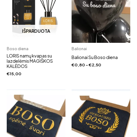
IŠPARDUOTA
Boso diena
Balionai
LORIS namų kvapas su
Balionai Su Boso diena
lazdelėmis MAGIŠKOS
Price
€
0,80
–
€
2,50
KALĖDOS
range:
€
15,00
€0,80
through
€2,50