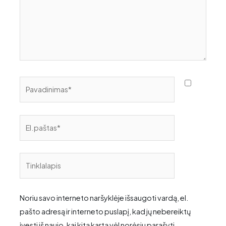
Pavadinimas*
El.paštas*
Tinklalapis
Noriu savo interneto naršyklėje išsaugoti vardą, el.
pašto adresą ir interneto puslapį, kad jų nebereiktų
įvesti iš naujo, kai kitą kartą vėl norėsiu parašyti