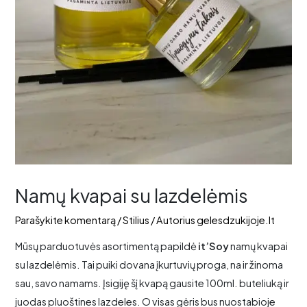
Namų kvapai su lazdelėmis
Parašykite komentarą
/
Stilius
/ Autorius
gelesdzukijoje.lt
Mūsų parduotuvės asortimentą papildė
it’Soy
namų kvapai
su lazdelėmis. Tai puiki dovana įkurtuvių proga, na ir žinoma
sau, savo namams. Įsigiję šį kvapą gausite 100ml. buteliuką ir
juodas pluoštines lazdeles. O visas gėris bus nuostabioje