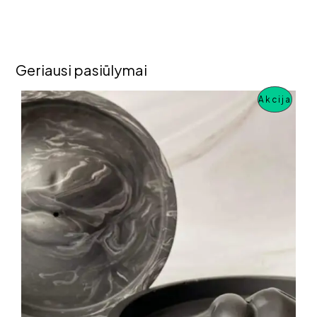
Geriausi pasiūlymai
P
Akcija
R
O
D
U
K
T
A
S