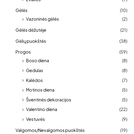
Gėlės
(10)
Vazoninės gėlės
(2)
Gėlės dėžutėje
(21)
Gėlių puokštės
(38)
Progos
(59)
Boso diena
(8)
Gedulas
(8)
Kalėdos
(7)
Motinos diena
(5)
Šventinės dekoracijos
(5)
Valentino diena
(22)
Vestuvės
(9)
Valgomos/Nevalgomos puokštės
(19)