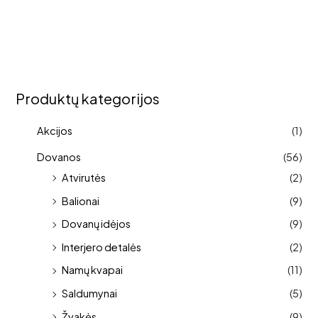
Produktų kategorijos
Akcijos
(1)
Dovanos
(56)
Atvirutės
(2)
Balionai
(9)
Dovanų idėjos
(9)
Interjero detalės
(2)
Namų kvapai
(11)
Saldumynai
(5)
Žvakės
(9)