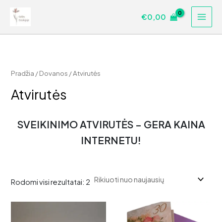
Pereiti
€
0,00
prie
turinio
Pradžia
/
Dovanos
/ Atvirutės
Atvirutės
SVEIKINIMO ATVIRUTĖS – GERA KAINA
INTERNETU!
Rūšiuojama
Rodomi visi rezultatai: 2
pagal
naujausią