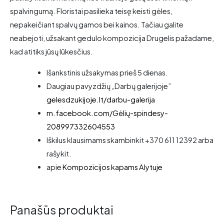
spalvingumą. Floristai pasilieka teisę keisti gėles,
nepakeičiant spalvų gamos bei kainos. Tačiau galite
neabejoti, užsakant gedulo kompozicija Drugelis pažadame,
kad atitiks jūsų lūkesčius.
Išankstinis užsakymas prieš 5 dienas.
Daugiau pavyzdžių „Darbų galerijoje”
gelesdzukijoje.lt/darbu-galerija
m.facebook.com/Gėlių-spindesy-
208997332604553
Iškilus klausimams skambinkit +370 611 12392 arba
rašykit.
apie
Kompozicijos kapams Alytuje
Panašūs produktai