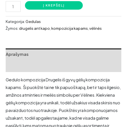
produkto
Į KREPŠELĮ
kiekis:
Gedulo
Kategorija:
Gedulas
kompozicija
Žymos:
drugelis ant kapo
,
kompozicija kapams
,
vėlinės
Drugelis
Aprašymas
Atsiliepimai (0)
Gedulo kompozicija Drugelis iš gyvų gėlių kompozicija
kapams. Ši puokštė tai ne tik papuoš kapą, bet ir taps ilgesio,
amžinos atminties ir meilės simboliu per Vėlines. Kiekviena
gėlių kompozicija yra unikali, todėl užsakius visada skirsis nuo
pavaizduotos nuotraukoje. Puokštės yra komponuojamos
užsakant, todėl apgailestaujame, kad ne visada galime
pasiūlyti Jums matomą nuotraukoje gėlių asortimentą ir