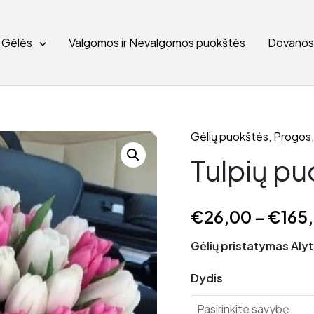
Gėlės
Valgomos ir Nevalgomos puokštės
Dovano
Gėlių puokštės
,
Progos
Tulpių pu
€
26,00
–
€
165
Gėlių pristatymas Alyt
Dydis