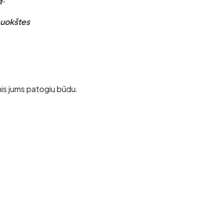
 puokštes
mis jums patogiu būdu.