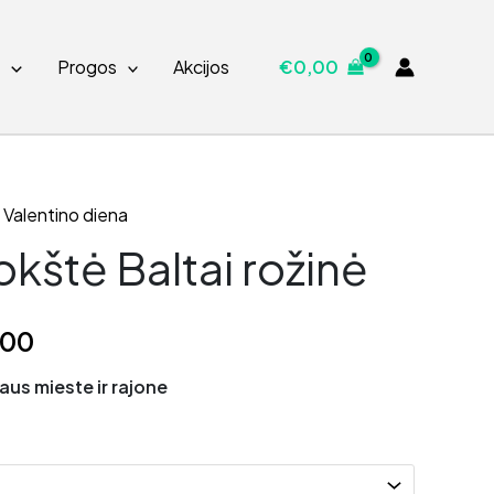
s
Progos
Akcijos
€
0,00
,
Valentino diena
okštė Baltai rožinė
Price
,00
range:
aus mieste ir rajone
€26,00
through