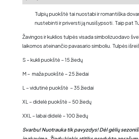
Tulpių puokštė tai nuostabi ir romantiška dova
nustebinti ir priversti ją nusišypsoti. Taip p
Žavingos ir kuklios tulpės visada simbolizuodavo švel
laikomos ateinančio pavasario simboliu. Tulpės išreišk
S – kukli puokštė – 15 žiedų
M – maža puokštė – 25 žiedai
L – vidutinė puokštė – 35 žiedai
XL – didelė puokštė – 50 žiedų
XXL – labai didelė – 100 žiedų
Svarbu! Nuotrauka tik pavyzdys! Dėl gėlių sezonišku
įpakavimą. Žiedų kiekis atitiks produkto aprašym