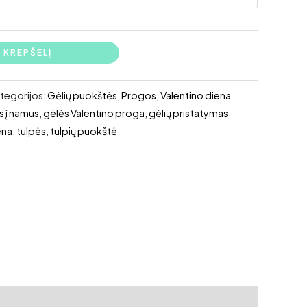
€165,00
Į KREPŠELĮ
tegorijos:
Gėlių puokštės
,
Progos
,
Valentino diena
s į namus
,
gėlės Valentino proga
,
gėlių pristatymas
ena
,
tulpės
,
tulpių puokštė