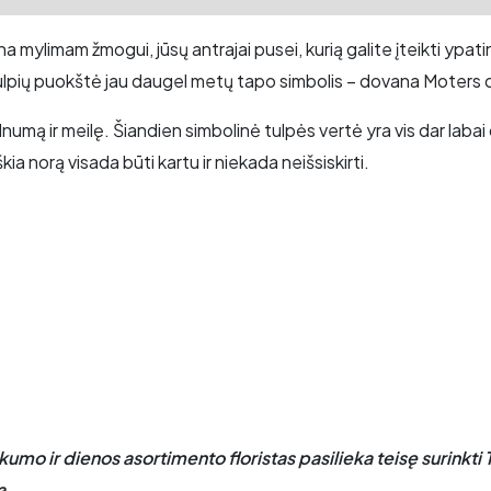
na mylimam žmogui, jūsų antrajai pusei, kurią galite įteikti yp
at Tulpių puokštė jau daugel metų tapo simbolis – dovana Moters
numą ir meilę. Šiandien simbolinė tulpės vertė yra vis dar labai
ia norą visada būti kartu ir niekada neišsiskirti.
mo ir dienos asortimento floristas pasilieka teisę surinkti T
ą.