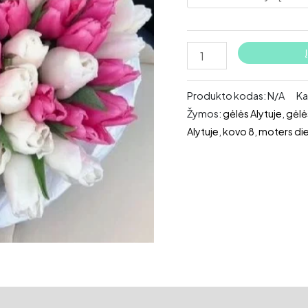
produkto
kiekis:
Tulpių
Produkto kodas:
N/A
Ka
puokštė
Žymos:
gėlės Alytuje
,
gėlė
Baltai
Alytuje
,
kovo 8
,
moters di
rožinė
mai (0)