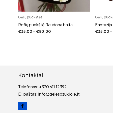
Gėlių puokštės
Gėlių puok
Rožių puokštė Raudona balta
Fantazija
Price
€
35,00
–
€
80,00
€
35,00
–
range:
€35,00
through
€80,00
Kontaktai
Telefonas: +370 611 12392
El. paštas: info@gelesdzukijoje.lt