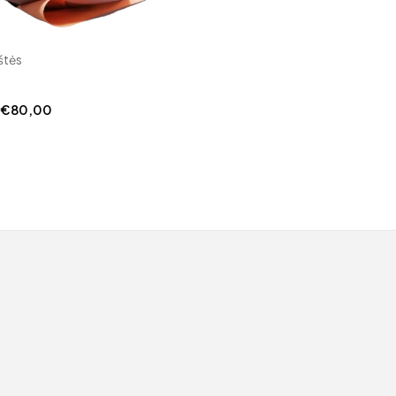
štės
Price
€
80,00
range:
€35,00
through
€80,00