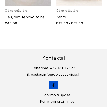
Gėlės dėžutėje
Gėlės dėžutėje
Gėlių dėžutė Šokoladinė
Bento
Price
€
45,00
€
25,00
–
€
35,00
range:
€25,00
through
€35,00
Kontaktai
Telefonas: +370 611 12392
El. paštas: info@gelesdzukijoje.lt
Pirkimo taisyklės
Keitimas ir grąžinimas