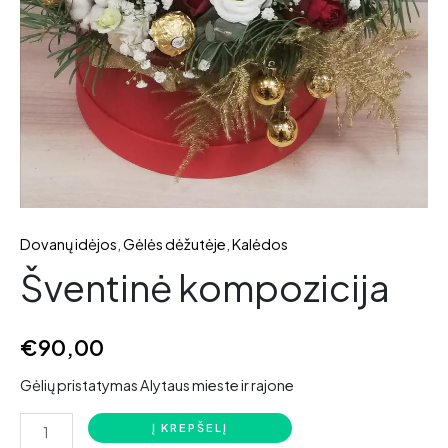
Dovanų idėjos
,
Gėlės dėžutėje
,
Kalėdos
Šventinė kompozicija
€
90,00
Gėlių pristatymas Alytaus mieste ir rajone
produkto
Į KREPŠELĮ