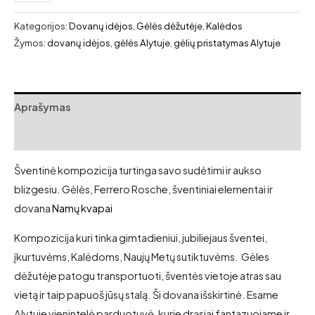
kiekis:
Šventinė
Kategorijos:
Dovanų idėjos
,
Gėlės dėžutėje
,
Kalėdos
kompozicija
Žymos:
dovanų idėjos
,
gėlės Alytuje
,
gėlių pristatymas Alytuje
Aprašymas
Atsiliepimai (0)
Šventinė kompozicija turtinga savo sudėtimi ir aukso
blizgesiu. Gėlės, Ferrero Rosche, šventiniai elementai ir
dovana
Namų kvapai
Kompozicija kuri tinka gimtadieniui, jubiliejaus šventei,
įkurtuvėms, Kalėdoms, Naujų Metų sutiktuvėms. Gėles
dėžutėje patogu transportuoti, šventės vietoje atras sau
vietą ir taip papuoš jūsų stalą. Ši dovana išskirtinė. Esame
Alytuje vienintelė parduotuvė, kurie drąsiai fantazuojame ir