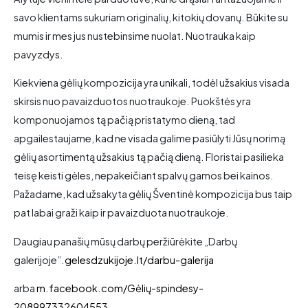
savo klientams sukuriam originalių, kitokių dovanų. Būkite su
mumis ir mes jus nustebinsime nuolat. Nuotrauka kaip
pavyzdys.
Kiekviena gėlių kompozicija yra unikali, todėl užsakius visada
skirsis nuo pavaizduotos nuotraukoje. Puokštės yra
komponuojamos tą pačią pristatymo dieną, tad
apgailestaujame, kad ne visada galime pasiūlyti Jūsų norimą
gėlių asortimentą užsakius tą pačią dieną. Floristai pasilieka
teisę keisti gėles, nepakeičiant spalvų gamos bei kainos.
Pažadame, kad užsakyta gėlių Šventinė kompozicija bus taip
pat labai graži kaip ir pavaizduota nuotraukoje.
Daugiau panašių mūsų darbų peržiūrėkite „Darbų
galerijoje”.
gelesdzukijoje.lt/darbu-galerija
arba
m.facebook.com/Gėlių-spindesy-
208997332604553