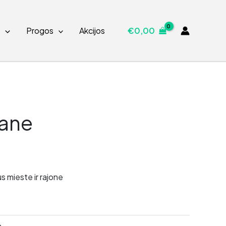
s
Progos
Akcijos
€
0,00
ane
s mieste ir rajone
e