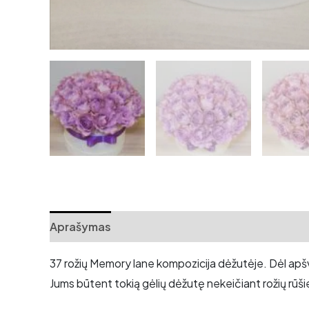
Aprašymas
Atsiliepimai (0)
37 rožių Memory lane kompozicija dėžutėje. Dėl apšvi
Jums būtent tokią gėlių dėžutę nekeičiant rožių rūši