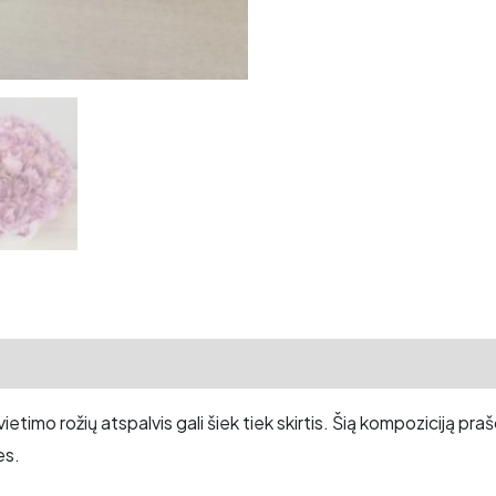
etimo rožių atspalvis gali šiek tiek skirtis. Šią kompoziciją p
es.