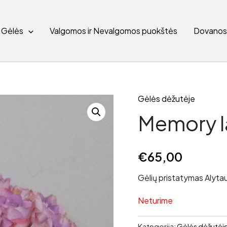
Gėlės
Valgomos ir Nevalgomos puokštės
Dovano
Gėlės dėžutėje
Memory l
€
65,00
Gėlių pristatymas Alytau
Neturime
Kategorija:
Gėlės dėžutėj