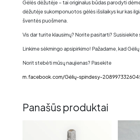
Gėlės dėžutėje – tai originalus būdas parodyti dėmes
dėžutėje sukomponuotos gėlės išsilaikys kur kas ilgi
šventės puošmena.
Vis dar turite klausimų? Norite pasitarti? Susisieki
Linkime sėkmingo apsipirkimo! Pažadame, kad Gėlių
Norit stebėti mūsų naujienas? Pasekite
m.facebook.com/Gėlių-spindesy-208997332604
Panašūs produktai