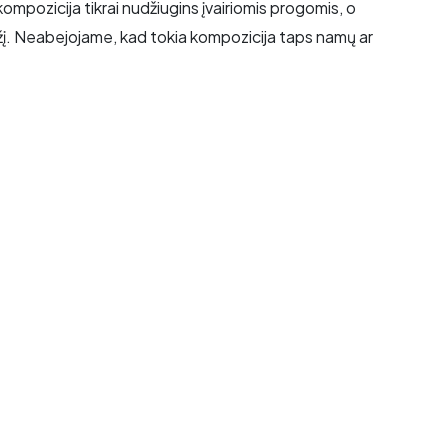
ompozicija tikrai nudžiugins įvairiomis progomis, o
rožį. Neabejojame, kad tokia kompozicija taps namų ar