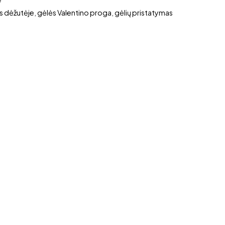
s dėžutėje
,
gėlės Valentino proga
,
gėlių pristatymas