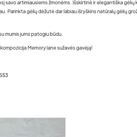
į savo artimiausiems žmonėms. Išskirtinė ir elegantiška gėlių k
au. Parinkta gėlių dėžutė dar labiau išryškins natūralų gėlių g
te su mumis jums patogiu būdu.
 kompozicija Memory lane sužavės gavėją!
553