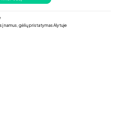
e
s į namus
,
gėlių pristatymas Alytuje