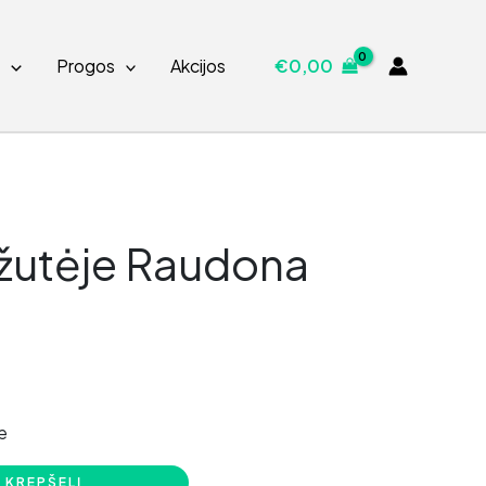
s
Progos
Akcijos
€
0,00
žutėje Raudona
e
Į KREPŠELĮ