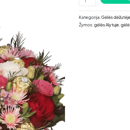
kiekis:
Gėlės
Kategorija:
Gėlės dėžutėj
dėžutėje
Žymos:
gėlės Alytuje
,
gėlė
Raudona
Akimirka