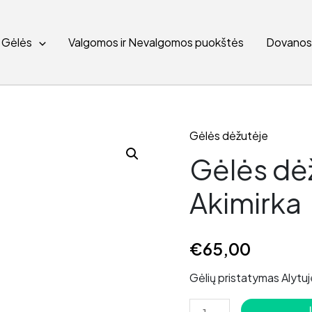
Gėlės
Valgomos ir Nevalgomos puokštės
Dovano
Gėlės dėžutėje
Gėlės dė
Akimirka
€
65,00
Gėlių pristatymas Alytuj
produkto