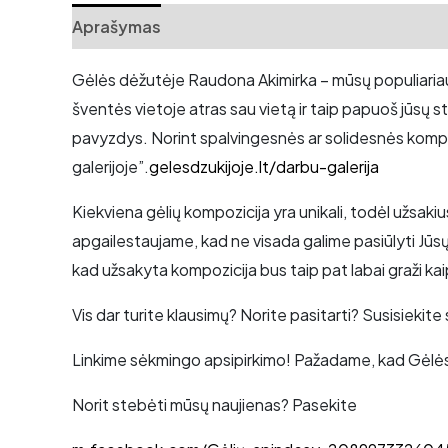
Aprašymas
Atsiliepimai (0)
Gėlės dėžutėje Raudona Akimirka – mūsų populiariausi
šventės vietoje atras sau vietą ir taip papuoš jūsų st
pavyzdys. Norint spalvingesnės ar solidesnės kompo
galerijoje”.
gelesdzukijoje.lt/darbu-galerija
Kiekviena gėlių kompozicija yra unikali, todėl užsa
apgailestaujame, kad ne visada galime pasiūlyti Jūsų
kad užsakyta kompozicija bus taip pat labai graži ka
Vis dar turite klausimų? Norite pasitarti? Susisieki
Linkime sėkmingo apsipirkimo! Pažadame, kad Gėlė
Norit stebėti mūsų naujienas? Pasekite