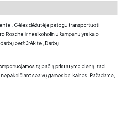
 šventei. Gėles dėžutėje patogu transportuoti,
rrero Rosche ir nealkoholiniu šampanu yra kaip
 darbų peržiūrėkite „Darbų
a komponuojamos tą pačią pristatymo dieną, tad
les, nepakeičiant spalvų gamos bei kainos. Pažadame,