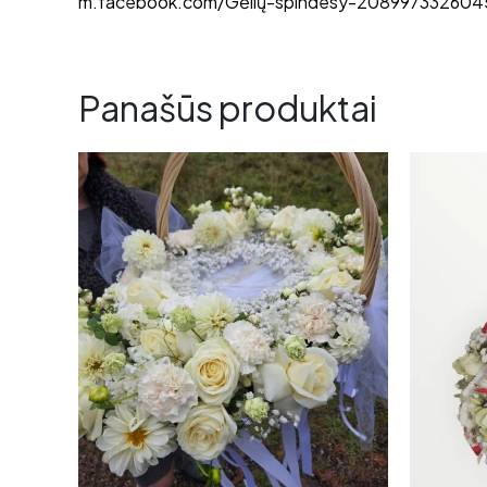
m.facebook.com/Gėlių-spindesy-208997332604
Panašūs produktai