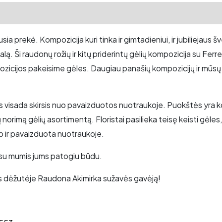
a prekė. Kompozicija kuri tinka ir gimtadieniui, ir jubiliejaus
alą. Ši raudonų rožių ir kitų priderintų gėlių kompozicija su Fe
zicijos pakeisime gėles. Daugiau panašių kompozicijų ir mūsų
kius visada skirsis nuo pavaizduotos nuotraukoje. Puokštės yr
 norimą gėlių asortimentą. Floristai pasilieka teisę keisti gė
ip ir pavaizduota nuotraukoje.
te su mumis jums patogiu būdu.
s dėžutėje Raudona Akimirka sužavės gavėją!