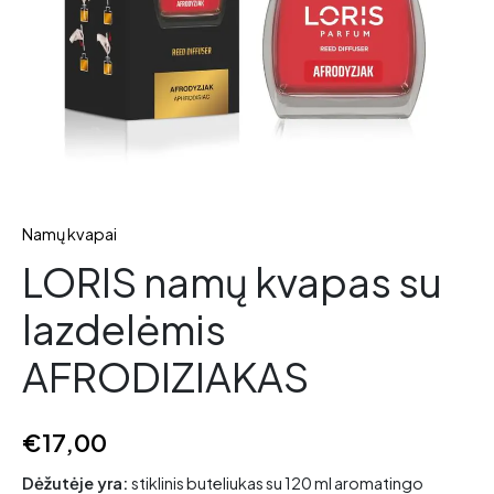
Namų kvapai
LORIS namų kvapas su
lazdelėmis
AFRODIZIAKAS
€
17,00
Dėžutėje yra:
stiklinis buteliukas su 120 ml aromatingo