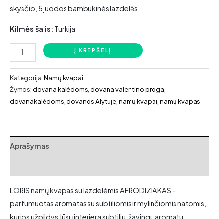
skysčio, 5 juodos bambukinės lazdelės.
Kilmės šalis:
Turkija
produkto
Į KREPŠELĮ
kiekis:
LORIS
Kategorija:
Namų kvapai
namų
Žymos:
dovana kalėdoms
,
dovana valentino proga
,
dovanakalėdoms
,
dovanos Alytuje
,
namų kvapai
,
namų kvapas
kvapas
su
lazdelėmis
AFRODIZIAKAS
Aprašymas
Atsiliepimai (0)
LORIS namų kvapas su lazdelėmis AFRODIZIAKAS –
p
arfumuotas aromatas su subtiliomis ir mylinčiomis natomis,
kurios užpildys Jūsų interjerą subtiliu, žavingu aromatu.