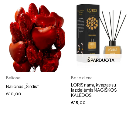
IŠPARDUOTA
Balionai
Boso diena
LORIS namų kvapas su
Balionas „Širdis”
lazdelėmis MAGIŠKOS
€
10,00
KALĖDOS
€
15,00