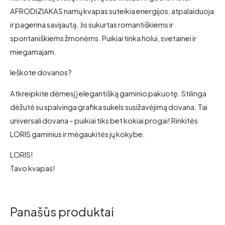
AFRODIZIAKAS namų kvapas suteikia energijos, atpalaiduoja
ir pagerina savijautą. Jis sukurtas romantiškiems ir
spontaniškiems žmonėms. Puikiai tinka holui, svetainei ir
miegamajam.
Ieškote dovanos?
Atkreipkite dėmesį į elegantišką gaminio pakuotę.
Stilinga
dėžutė su spalvinga grafika sukels susižavėjimą dovana. Tai
universali dovana – puikiai tiks bet kokiai progai! Rinkitės
LORIS gaminius ir mėgaukitės jų kokybe
.
LORIS!
Tavo kvapas!
Panašūs produktai