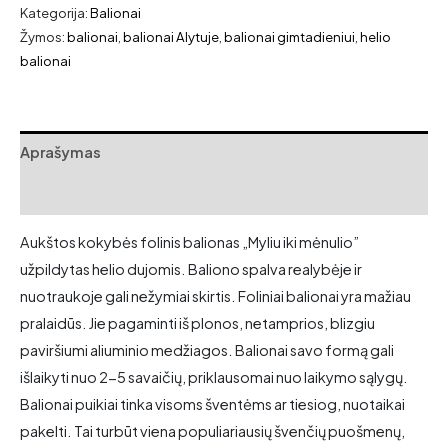
Kategorija:
Balionai
Žymos:
balionai
,
balionai Alytuje
,
balionai gimtadieniui
,
helio
balionai
Aprašymas
Atsiliepimai (0)
Aukštos kokybės folinis balionas „Myliu iki mėnulio”
užpildytas helio dujomis. Baliono spalva realybėje ir
nuotraukoje gali nežymiai skirtis. Foliniai balionai yra mažiau
pralaidūs. Jie pagaminti iš plonos, netamprios, blizgiu
paviršiumi aliuminio medžiagos. Balionai savo formą gali
išlaikyti nuo 2-5 savaičių, priklausomai nuo laikymo sąlygų.
Balionai puikiai tinka visoms šventėms ar tiesiog, nuotaikai
pakelti. Tai turbūt viena populiariausių švenčių puošmenų,