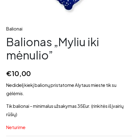
Balionai
Balionas „Myliu iki
mėnulio”
€
10,00
Nedidelį kiekį balionų pristatome Alytaus mieste tik su
gėlėmis.
Tik balionai – minimalus užsakymas 35Eur. (rinkitės iš įvairių
rūšių)
Neturime