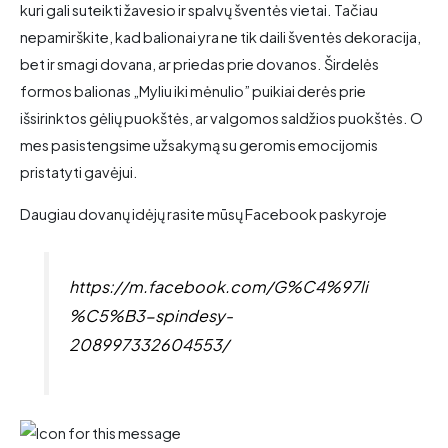
kuri gali suteikti žavesio ir spalvų šventės vietai. Tačiau
nepamirškite, kad balionai yra ne tik daili šventės dekoracija,
bet ir smagi dovana, ar priedas prie dovanos. Širdelės
formos balionas „Myliu iki mėnulio” puikiai derės prie
išsirinktos gėlių puokštės, ar valgomos saldžios puokštės. O
mes pasistengsime užsakymą su geromis emocijomis
pristatyti gavėjui.
Daugiau dovanų idėjų rasite mūsų Facebook paskyroje
https://m.facebook.com/G%C4%97li
%C5%B3-spindesy-
208997332604553/