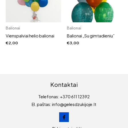
Balionai
Balionai
Vienspalviai helio balionai
Balionai „Su gimtadieniu”
€
2,00
€
3,00
Kontaktai
Telefonas: +370 611 12392
El. paštas: info@gelesdzukijoje.lt